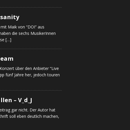
a
nsanity
t mit Maik von “DOI” aus
 haben die sechs MusikerInnen
use
[…]
tream
onzert über den Anbieter “Live
p fünf Jahre her, jedoch touren
llen – V_d_J
eitrag gar nicht. Der Autor hat
hrift soll eben deutlich machen,