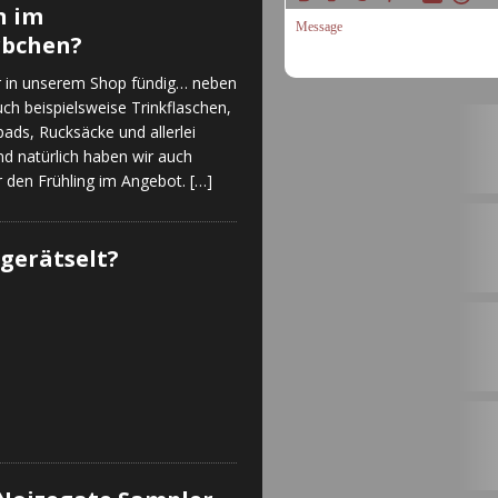
n im
rbchen?
hr in unserem Shop fündig… neben
uch beispielsweise Trinkflaschen,
ads, Rucksäcke und allerlei
d natürlich haben wir auch
r den Frühling im Angebot.
[…]
gerätselt?