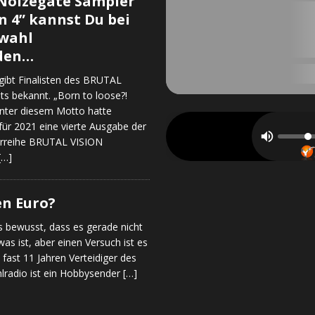
Noizegate Sampler
n 4” kannst Du bei
wahl
den…
ibt Finalisten des BRUTAL
ts bekannt. „Born to loose?!
unter diesem Motto hatte
r 2021 eine vierte Ausgabe der
C
rreihe BRUTAL VISION
o
R
w
[…]
u
b
m
a
o
h
y
en Euro?
o
s
y
O
ns bewusst, dass es gerade nicht
f
was ist, aber einen Versuch ist es
T
t fast 11 Jahren Verteidiger des
h
lradio ist ein Hobbysender
[…]
e
S
e