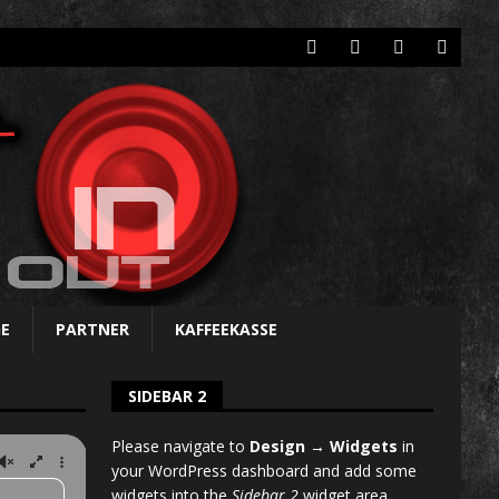
E
PARTNER
KAFFEEKASSE
SIDEBAR 2
Please navigate to
Design → Widgets
in
your WordPress dashboard and add some
widgets into the
Sidebar 2
widget area.