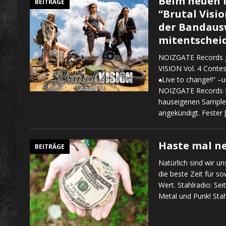
Beim neuen 
BEITRÄGE
“Brutal Visio
der Bandaus
mitentschei
NOIZGATE Records g
VISION Vol. 4 Contes
♠Live to change!!“ –
NOIZGATE Records fü
hauseigenen Sample
angekündigt. Fester
Haste mal n
BEITRÄGE
Natürlich sind wir u
die beste Zeit für so
Wert. Stahlradio: Sei
Metal und Punk! Stah