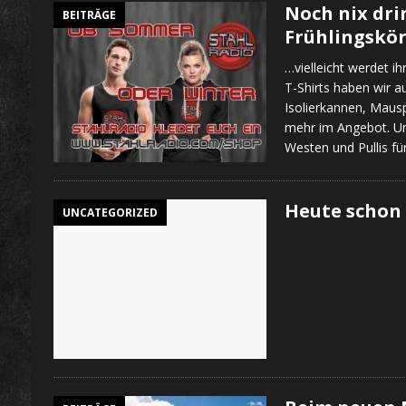
Noch nix dri
BEITRÄGE
Frühlingskö
…vielleicht werdet i
T-Shirts haben wir a
Isolierkannen, Mausp
mehr im Angebot. Un
Westen und Pullis fü
Heute schon 
UNCATEGORIZED