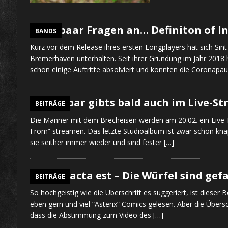
Ein paar Fragen an… Definiton of I
BANDS
Kurz vor dem Release ihres ersten Longplayers hat sich Sin
Bremerhaven unterhalten. Seit ihrer Gründung im Jahr 2018
schon einige Auftritte absolviert und konnten die Coronapa
Crowbar gibts bald auch im Live-S
BEITRÄGE
Die Männer mit dem Brecheisen werden am 20.02. ein Live-K
From” streamen. Das letzte Studioalbum ist zwar schon knap
sie seither immer wieder und sind fester
[…]
Alea iacta est – Die Würfel sind gefa
BEITRÄGE
So hochgeistig wie die Überschrift es suggeriert, ist dieser B
eben gern und viel “Asterix” Comics gelesen. Aber die Übersc
dass die Abstimmung zum Video des
[…]