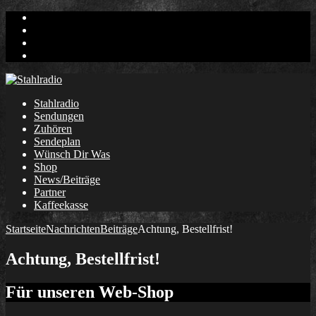
Facebook
Twitter
Instagram
E-
Mail
Stahlradio
Sendungen
Zuhören
Sendeplan
Wünsch Dir Was
Shop
News/Beiträge
Partner
Kaffeekasse
Startseite
Nachrichten
Beiträge
Achtung, Bestellfrist!
Achtung, Bestellfrist!
Für unseren Web-Shop