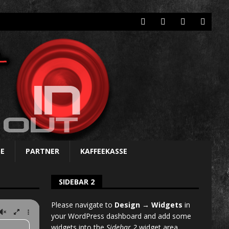
E
PARTNER
KAFFEEKASSE
SIDEBAR 2
Please navigate to
Design → Widgets
in
your WordPress dashboard and add some
widgets into the
Sidebar 2
widget area.