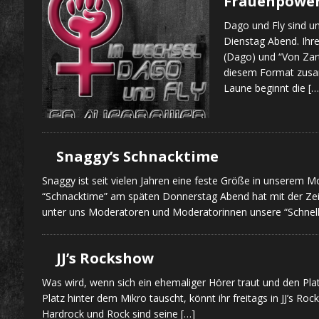
Frauenpowe
Dago und Fly sind u
Dienstag Abend. Ihre
(Dago) und “Von Zart 
diesem Format zusa
Laune beginnt die
[…
Snaggy’s Schnacktime
Snaggy ist seit vielen Jahren eine feste Größe in unserem
“Schnacktime” am späten Donnerstag Abend hat mit der Zeit K
unter uns Moderatoren und Moderatorinnen unsere “Schnell
JJ’s Rockshow
Was wird, wenn sich ein ehemaliger Hörer traut und den Pla
Platz hinter dem Mikro tauscht, könnt ihr freitags in JJ’s R
Hardrock und Rock sind seine
[…]