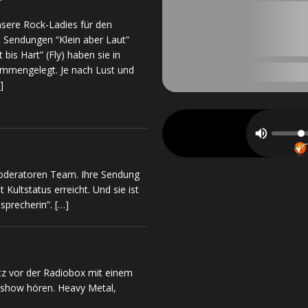
r
nsere Rock-Ladies für den
 Sendungen “Klein aber Laut”
bis Hart” (Fly) haben sie in
mmengelegt. Je nach Lust und
]
S
i
P
l
a
b
s
 Moderatoren Team. Ihre Sendung
c
e
ultstatus erreicht. Und sie ist
o
r
w
sprecherin”.
[…]
b
l
i
c
k
tz vor der Radiobox mit einem
&
ockshow hören. Heavy Metal,
S
c