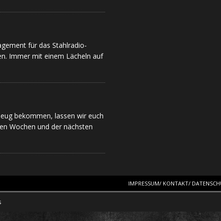
h
e
r
e
agement für das Stahlradio-
n
en. Immer mit einem Lächeln auf
h
ä
n
d
e
 Zeug bekommen, lassen wir euch
tzten Wochen und der nächsten
IMPRESSUM/ KONTAKT/ DATENSC
s